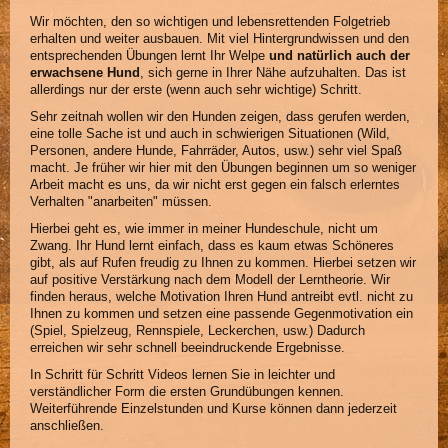
Wir möchten, den so wichtigen und lebensrettenden Folgetrieb
erhalten und weiter ausbauen. Mit viel Hintergrundwissen und den
entsprechenden Übungen lernt Ihr Welpe
und natürlich auch der
erwachsene Hund
, sich gerne in Ihrer Nähe aufzuhalten. Das ist
allerdings nur der erste (wenn auch sehr wichtige) Schritt.
Sehr zeitnah wollen wir den Hunden zeigen, dass gerufen werden,
eine tolle Sache ist und auch in schwierigen Situationen (Wild,
Personen, andere Hunde, Fahrräder, Autos, usw.) sehr viel Spaß
macht. Je früher wir hier mit den Übungen beginnen um so weniger
Arbeit macht es uns, da wir nicht erst gegen ein falsch erlerntes
Verhalten "anarbeiten" müssen.
Hierbei geht es, wie immer in meiner Hundeschule, nicht um
Zwang. Ihr Hund lernt einfach, dass es kaum etwas Schöneres
gibt, als auf Rufen freudig zu Ihnen zu kommen. Hierbei setzen wir
auf positive Verstärkung nach dem Modell der Lerntheorie. Wir
finden heraus, welche Motivation Ihren Hund antreibt evtl. nicht zu
Ihnen zu kommen und setzen eine passende Gegenmotivation ein
(Spiel, Spielzeug, Rennspiele, Leckerchen, usw.) Dadurch
erreichen wir sehr schnell beeindruckende Ergebnisse.
In Schritt für Schritt Videos lernen Sie in leichter und
verständlicher Form die ersten Grundübungen kennen.
Weiterführende Einzelstunden und Kurse können dann jederzeit
anschließen.