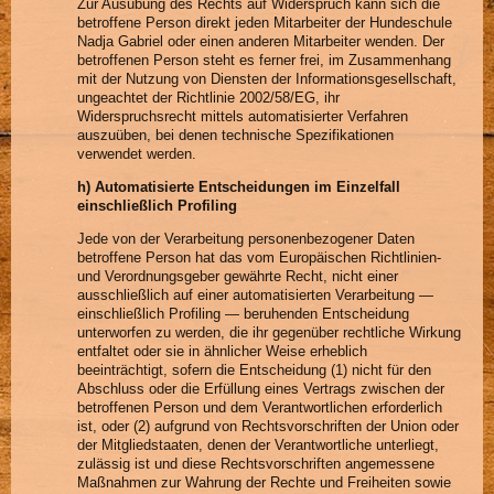
Zur Ausübung des Rechts auf Widerspruch kann sich die
betroffene Person direkt jeden Mitarbeiter der Hundeschule
Nadja Gabriel oder einen anderen Mitarbeiter wenden. Der
betroffenen Person steht es ferner frei, im Zusammenhang
mit der Nutzung von Diensten der Informationsgesellschaft,
ungeachtet der Richtlinie 2002/58/EG, ihr
Widerspruchsrecht mittels automatisierter Verfahren
auszuüben, bei denen technische Spezifikationen
verwendet werden.
h) Automatisierte Entscheidungen im Einzelfall
einschließlich Profiling
Jede von der Verarbeitung personenbezogener Daten
betroffene Person hat das vom Europäischen Richtlinien-
und Verordnungsgeber gewährte Recht, nicht einer
ausschließlich auf einer automatisierten Verarbeitung —
einschließlich Profiling — beruhenden Entscheidung
unterworfen zu werden, die ihr gegenüber rechtliche Wirkung
entfaltet oder sie in ähnlicher Weise erheblich
beeinträchtigt, sofern die Entscheidung (1) nicht für den
Abschluss oder die Erfüllung eines Vertrags zwischen der
betroffenen Person und dem Verantwortlichen erforderlich
ist, oder (2) aufgrund von Rechtsvorschriften der Union oder
der Mitgliedstaaten, denen der Verantwortliche unterliegt,
zulässig ist und diese Rechtsvorschriften angemessene
Maßnahmen zur Wahrung der Rechte und Freiheiten sowie