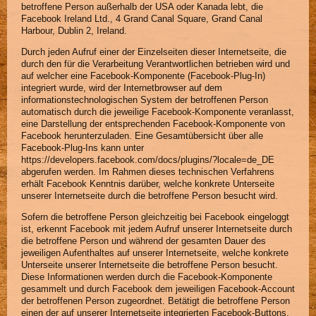
betroffene Person außerhalb der USA oder Kanada lebt, die
Facebook Ireland Ltd., 4 Grand Canal Square, Grand Canal
Harbour, Dublin 2, Ireland.
Durch jeden Aufruf einer der Einzelseiten dieser Internetseite, die
durch den für die Verarbeitung Verantwortlichen betrieben wird und
auf welcher eine Facebook-Komponente (Facebook-Plug-In)
integriert wurde, wird der Internetbrowser auf dem
informationstechnologischen System der betroffenen Person
automatisch durch die jeweilige Facebook-Komponente veranlasst,
eine Darstellung der entsprechenden Facebook-Komponente von
Facebook herunterzuladen. Eine Gesamtübersicht über alle
Facebook-Plug-Ins kann unter
https://developers.facebook.com/docs/plugins/?locale=de_DE
abgerufen werden. Im Rahmen dieses technischen Verfahrens
erhält Facebook Kenntnis darüber, welche konkrete Unterseite
unserer Internetseite durch die betroffene Person besucht wird.
Sofern die betroffene Person gleichzeitig bei Facebook eingeloggt
ist, erkennt Facebook mit jedem Aufruf unserer Internetseite durch
die betroffene Person und während der gesamten Dauer des
jeweiligen Aufenthaltes auf unserer Internetseite, welche konkrete
Unterseite unserer Internetseite die betroffene Person besucht.
Diese Informationen werden durch die Facebook-Komponente
gesammelt und durch Facebook dem jeweiligen Facebook-Account
der betroffenen Person zugeordnet. Betätigt die betroffene Person
einen der auf unserer Internetseite integrierten Facebook-Buttons,