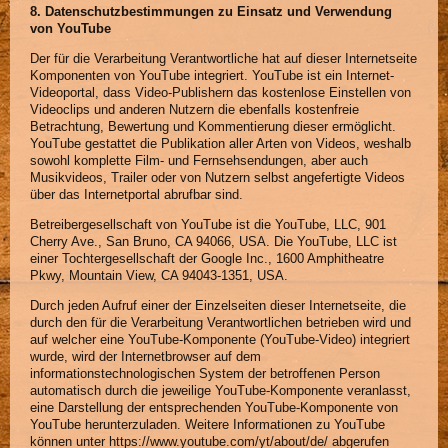
8. Datenschutzbestimmungen zu Einsatz und Verwendung
von YouTube
Der für die Verarbeitung Verantwortliche hat auf dieser Internetseite
Komponenten von YouTube integriert. YouTube ist ein Internet-
Videoportal, dass Video-Publishern das kostenlose Einstellen von
Videoclips und anderen Nutzern die ebenfalls kostenfreie
Betrachtung, Bewertung und Kommentierung dieser ermöglicht.
YouTube gestattet die Publikation aller Arten von Videos, weshalb
sowohl komplette Film- und Fernsehsendungen, aber auch
Musikvideos, Trailer oder von Nutzern selbst angefertigte Videos
über das Internetportal abrufbar sind.
Betreibergesellschaft von YouTube ist die YouTube, LLC, 901
Cherry Ave., San Bruno, CA 94066, USA. Die YouTube, LLC ist
einer Tochtergesellschaft der Google Inc., 1600 Amphitheatre
Pkwy, Mountain View, CA 94043-1351, USA.
Durch jeden Aufruf einer der Einzelseiten dieser Internetseite, die
durch den für die Verarbeitung Verantwortlichen betrieben wird und
auf welcher eine YouTube-Komponente (YouTube-Video) integriert
wurde, wird der Internetbrowser auf dem
informationstechnologischen System der betroffenen Person
automatisch durch die jeweilige YouTube-Komponente veranlasst,
eine Darstellung der entsprechenden YouTube-Komponente von
YouTube herunterzuladen. Weitere Informationen zu YouTube
können unter https://www.youtube.com/yt/about/de/ abgerufen