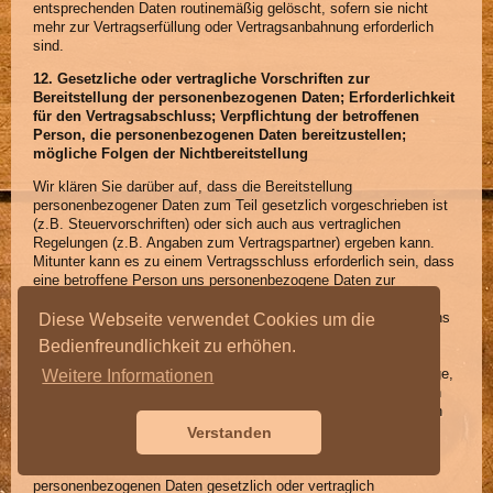
entsprechenden Daten routinemäßig gelöscht, sofern sie nicht
mehr zur Vertragserfüllung oder Vertragsanbahnung erforderlich
sind.
12. Gesetzliche oder vertragliche Vorschriften zur
Bereitstellung der personenbezogenen Daten; Erforderlichkeit
für den Vertragsabschluss; Verpflichtung der betroffenen
Person, die personenbezogenen Daten bereitzustellen;
mögliche Folgen der Nichtbereitstellung
Wir klären Sie darüber auf, dass die Bereitstellung
personenbezogener Daten zum Teil gesetzlich vorgeschrieben ist
(z.B. Steuervorschriften) oder sich auch aus vertraglichen
Regelungen (z.B. Angaben zum Vertragspartner) ergeben kann.
Mitunter kann es zu einem Vertragsschluss erforderlich sein, dass
eine betroffene Person uns personenbezogene Daten zur
Verfügung stellt, die in der Folge durch uns verarbeitet werden
müssen. Die betroffene Person ist beispielsweise verpflichtet uns
Diese Webseite verwendet Cookies um die
personenbezogene Daten bereitzustellen, wenn unser
Bedienfreundlichkeit zu erhöhen.
Unternehmen mit ihr einen Vertrag abschließt. Eine
Nichtbereitstellung der personenbezogenen Daten hätte zur Folge,
Weitere Informationen
dass der Vertrag mit dem Betroffenen nicht geschlossen werden
könnte. Vor einer Bereitstellung personenbezogener Daten durch
den Betroffenen muss sich der Betroffene an einen unserer
Verstanden
Mitarbeiter wenden. Unser Mitarbeiter klärt den Betroffenen
einzelfallbezogen darüber auf, ob die Bereitstellung der
personenbezogenen Daten gesetzlich oder vertraglich