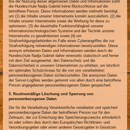
Bei der Nutzung dieser allgemeinen Daten und Informationen zieht
die Hundeschule Nadja Gabriel keine Rückschlüsse auf die
betroffene Person. Diese Informationen werden vielmehr benötigt,
um (1) die Inhalte unserer Internetseite korrekt auszuliefern, (2) die
Inhalte unserer Internetseite sowie die Werbung für diese zu
optimieren, (3) die dauerhafte Funktionsfähigkeit unserer
informationstechnologischen Systeme und der Technik unserer
Internetseite zu gewährleisten sowie (4) um
Strafverfolgungsbehörden im Falle eines Cyberangriffes die zur
Strafverfolgung notwendigen Informationen bereitzustellen. Diese
anonym erhobenen Daten und Informationen werden durch die
Hundeschule Nadja Gabriel daher einerseits statistisch und ferner
mit dem Ziel ausgewertet, den Datenschutz und die
Datensicherheit in unserem Unternehmen zu erhöhen, um letztlich
ein optimales Schutzniveau für die von uns verarbeiteten
personenbezogenen Daten sicherzustellen. Die anonymen Daten
der Server-Logfiles werden getrennt von allen durch eine betroffene
Person angegebenen personenbezogenen Daten gespeichert.
5. Routinemäßige Löschung und Sperrung von
personenbezogenen Daten
Der für die Verarbeitung Verantwortliche verarbeitet und speichert
personenbezogene Daten der betroffenen Person nur für den
Zeitraum, der zur Erreichung des Speicherungszwecks erforderlich
ist oder sofern dies durch den Europäischen Richtlinien- und
Verordnungsgeber oder einen anderen Gesetzgeber in Gesetzen