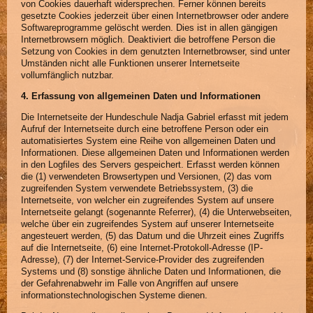
von Cookies dauerhaft widersprechen. Ferner können bereits
gesetzte Cookies jederzeit über einen Internetbrowser oder andere
Softwareprogramme gelöscht werden. Dies ist in allen gängigen
Internetbrowsern möglich. Deaktiviert die betroffene Person die
Setzung von Cookies in dem genutzten Internetbrowser, sind unter
Umständen nicht alle Funktionen unserer Internetseite
vollumfänglich nutzbar.
4. Erfassung von allgemeinen Daten und Informationen
Die Internetseite der Hundeschule Nadja Gabriel erfasst mit jedem
Aufruf der Internetseite durch eine betroffene Person oder ein
automatisiertes System eine Reihe von allgemeinen Daten und
Informationen. Diese allgemeinen Daten und Informationen werden
in den Logfiles des Servers gespeichert. Erfasst werden können
die (1) verwendeten Browsertypen und Versionen, (2) das vom
zugreifenden System verwendete Betriebssystem, (3) die
Internetseite, von welcher ein zugreifendes System auf unsere
Internetseite gelangt (sogenannte Referrer), (4) die Unterwebseiten,
welche über ein zugreifendes System auf unserer Internetseite
angesteuert werden, (5) das Datum und die Uhrzeit eines Zugriffs
auf die Internetseite, (6) eine Internet-Protokoll-Adresse (IP-
Adresse), (7) der Internet-Service-Provider des zugreifenden
Systems und (8) sonstige ähnliche Daten und Informationen, die
der Gefahrenabwehr im Falle von Angriffen auf unsere
informationstechnologischen Systeme dienen.