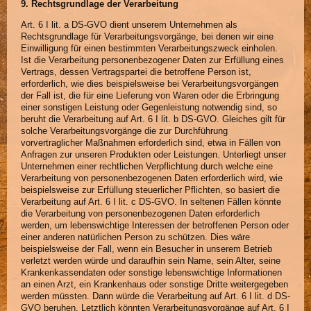
9. Rechtsgrundlage der Verarbeitung
Art. 6 I lit. a DS-GVO dient unserem Unternehmen als
Rechtsgrundlage für Verarbeitungsvorgänge, bei denen wir eine
Einwilligung für einen bestimmten Verarbeitungszweck einholen.
Ist die Verarbeitung personenbezogener Daten zur Erfüllung eines
Vertrags, dessen Vertragspartei die betroffene Person ist,
erforderlich, wie dies beispielsweise bei Verarbeitungsvorgängen
der Fall ist, die für eine Lieferung von Waren oder die Erbringung
einer sonstigen Leistung oder Gegenleistung notwendig sind, so
beruht die Verarbeitung auf Art. 6 I lit. b DS-GVO. Gleiches gilt für
solche Verarbeitungsvorgänge die zur Durchführung
vorvertraglicher Maßnahmen erforderlich sind, etwa in Fällen von
Anfragen zur unseren Produkten oder Leistungen. Unterliegt unser
Unternehmen einer rechtlichen Verpflichtung durch welche eine
Verarbeitung von personenbezogenen Daten erforderlich wird, wie
beispielsweise zur Erfüllung steuerlicher Pflichten, so basiert die
Verarbeitung auf Art. 6 I lit. c DS-GVO. In seltenen Fällen könnte
die Verarbeitung von personenbezogenen Daten erforderlich
werden, um lebenswichtige Interessen der betroffenen Person oder
einer anderen natürlichen Person zu schützen. Dies wäre
beispielsweise der Fall, wenn ein Besucher in unserem Betrieb
verletzt werden würde und daraufhin sein Name, sein Alter, seine
Krankenkassendaten oder sonstige lebenswichtige Informationen
an einen Arzt, ein Krankenhaus oder sonstige Dritte weitergegeben
werden müssten. Dann würde die Verarbeitung auf Art. 6 I lit. d DS-
GVO beruhen. Letztlich könnten Verarbeitungsvorgänge auf Art. 6 I