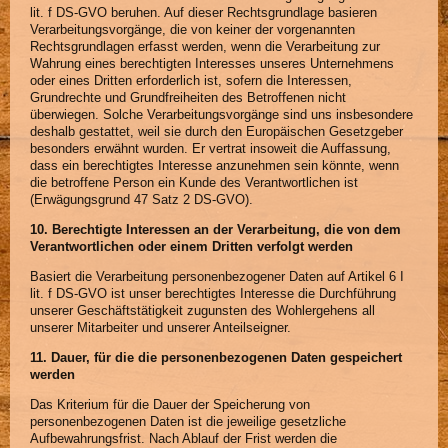
lit. f DS-GVO beruhen. Auf dieser Rechtsgrundlage basieren
Verarbeitungsvorgänge, die von keiner der vorgenannten
Rechtsgrundlagen erfasst werden, wenn die Verarbeitung zur
Wahrung eines berechtigten Interesses unseres Unternehmens
oder eines Dritten erforderlich ist, sofern die Interessen,
Grundrechte und Grundfreiheiten des Betroffenen nicht
überwiegen. Solche Verarbeitungsvorgänge sind uns insbesondere
deshalb gestattet, weil sie durch den Europäischen Gesetzgeber
besonders erwähnt wurden. Er vertrat insoweit die Auffassung,
dass ein berechtigtes Interesse anzunehmen sein könnte, wenn
die betroffene Person ein Kunde des Verantwortlichen ist
(Erwägungsgrund 47 Satz 2 DS-GVO).
10. Berechtigte Interessen an der Verarbeitung, die von dem
Verantwortlichen oder einem Dritten verfolgt werden
Basiert die Verarbeitung personenbezogener Daten auf Artikel 6 I
lit. f DS-GVO ist unser berechtigtes Interesse die Durchführung
unserer Geschäftstätigkeit zugunsten des Wohlergehens all
unserer Mitarbeiter und unserer Anteilseigner.
11. Dauer, für die die personenbezogenen Daten gespeichert
werden
Das Kriterium für die Dauer der Speicherung von
personenbezogenen Daten ist die jeweilige gesetzliche
Aufbewahrungsfrist. Nach Ablauf der Frist werden die