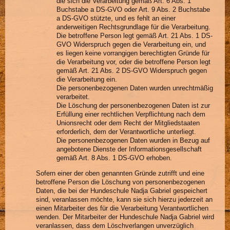
die sich die Verarbeitung gemäß Art. 6 Abs. 1
Buchstabe a DS-GVO oder Art. 9 Abs. 2 Buchstabe
a DS-GVO stützte, und es fehlt an einer
anderweitigen Rechtsgrundlage für die Verarbeitung.
Die betroffene Person legt gemäß Art. 21 Abs. 1 DS-
GVO Widerspruch gegen die Verarbeitung ein, und
es liegen keine vorrangigen berechtigten Gründe für
die Verarbeitung vor, oder die betroffene Person legt
gemäß Art. 21 Abs. 2 DS-GVO Widerspruch gegen
die Verarbeitung ein.
Die personenbezogenen Daten wurden unrechtmäßig
verarbeitet.
Die Löschung der personenbezogenen Daten ist zur
Erfüllung einer rechtlichen Verpflichtung nach dem
Unionsrecht oder dem Recht der Mitgliedstaaten
erforderlich, dem der Verantwortliche unterliegt.
Die personenbezogenen Daten wurden in Bezug auf
angebotene Dienste der Informationsgesellschaft
gemäß Art. 8 Abs. 1 DS-GVO erhoben.
Sofern einer der oben genannten Gründe zutrifft und eine
betroffene Person die Löschung von personenbezogenen
Daten, die bei der Hundeschule Nadja Gabriel gespeichert
sind, veranlassen möchte, kann sie sich hierzu jederzeit an
einen Mitarbeiter des für die Verarbeitung Verantwortlichen
wenden. Der Mitarbeiter der Hundeschule Nadja Gabriel wird
veranlassen, dass dem Löschverlangen unverzüglich